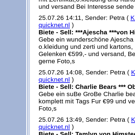
und versand Bei Interesse sende 
25.07.26 14:11, Sender: Petra (
K
quicknet.nl
)
Biete - Sell: ***Ajescha ***von 
Gebe ein wunderschöne Ajescha 
o.kleidung und zerti und kartons,
Gelenken €599,- und versand, Be
gerne Foto,s
25.07.26 14:08, Sender: Petra (
K
quicknet.nl
)
Biete - Sell: Charlie Bears *** O
Gebe ein suBe GroBe Charlie bea
komplett mit Tags Fur €99 und v
Foto,s
25.07.26 13:49, Sender: Petra (
K
quicknet.nl
)
Biete - Sell: Tamlyn von Himste