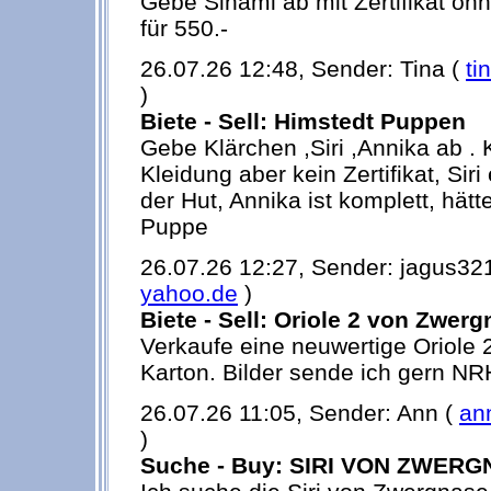
Gebe Sinami ab mit Zertifikat oh
für 550.-
26.07.26 12:48, Sender: Tina (
ti
)
Biete - Sell: Himstedt Puppen
Gebe Klärchen ,Siri ,Annika ab . 
Kleidung aber kein Zertifikat, Siri
der Hut, Annika ist komplett, hätt
Puppe
26.07.26 12:27, Sender: jagus32
yahoo.de
)
Biete - Sell: Oriole 2 von Zwer
Verkaufe eine neuwertige Oriole 2,
Karton. Bilder sende ich gern NR
26.07.26 11:05, Sender: Ann (
an
)
Suche - Buy: SIRI VON ZWER