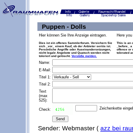
Puppen - Dolls
Hier können Sie Ihre Anzeige eintragen.
Here you 
Dies ist ein offenes Sammlerforum. Versichern Sie
This is an 
sich _vor_ einem Kauf, ob der Anbieter seriös ist.
_before_ a 
Persönliche Angriffe oder Auseinandersetzungen,
offence or 
nicht legale Angebote und Quatsch werden nicht
tolerated a
toleriert und gelöscht.
Verstöße melden.
Name:
E-Mail:
Titel 1:
Titel 2:
Text
(max
525):
Zeichenkette eingeb
Check:
Sender: Webmaster (
azz bei ra